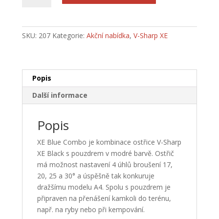
XE
Blue
Combo
SKU:
207
Kategorie:
Akční nabídka
,
V-Sharp XE
-
ostřič
+
pouzdro
Popis
množství
Další informace
Popis
XE Blue Combo je kombinace ostřice V-Sharp
XE Black s pouzdrem v modré barvě. Ostřič
má možnost nastavení 4 úhlů broušení 17,
20, 25 a 30° a úspěšně tak konkuruje
dražšímu modelu A4. Spolu s pouzdrem je
připraven na přenášení kamkoli do terénu,
např. na ryby nebo při kempování.