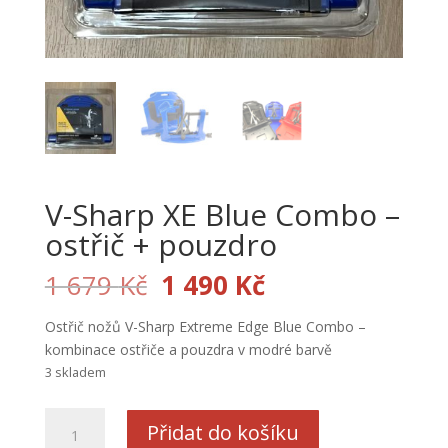
V-Sharp XE Blue Combo –
ostřič + pouzdro
Původní
Aktuální
1 679
Kč
1 490
Kč
cena
cena
byla:
je:
Ostřič nožů V-Sharp Extreme Edge Blue Combo –
1
1
kombinace ostřiče a pouzdra v modré barvě
679 Kč.
490 Kč.
3 skladem
V-
Přidat do košíku
Sharp