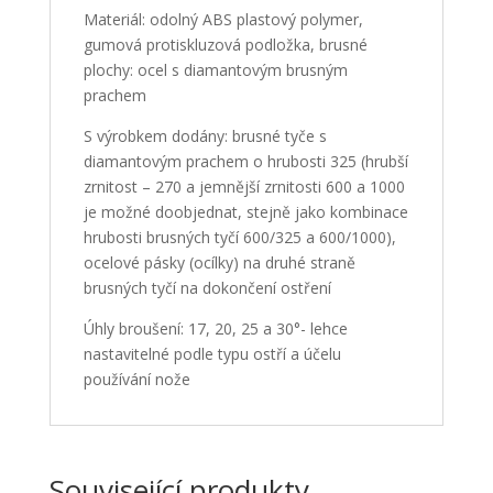
Materiál: odolný ABS plastový polymer,
gumová protiskluzová podložka, brusné
plochy: ocel s diamantovým brusným
prachem
S výrobkem dodány: brusné tyče s
diamantovým prachem o hrubosti 325 (hrubší
zrnitost – 270 a jemnější zrnitosti 600 a 1000
je možné doobjednat, stejně jako kombinace
hrubosti brusných tyčí 600/325 a 600/1000),
ocelové pásky (ocílky) na druhé straně
brusných tyčí na dokončení ostření
Úhly broušení: 17, 20, 25 a 30°- lehce
nastavitelné podle typu ostří a účelu
používání nože
Související produkty