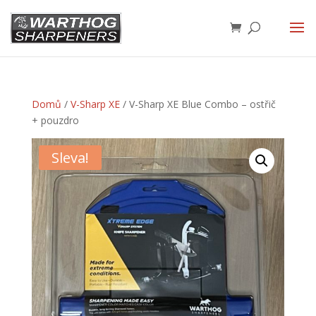
Domů
/
V-Sharp XE
/ V-Sharp XE Blue Combo – ostřič
+ pouzdro
Sleva!