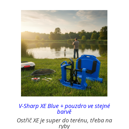
V-Sharp XE Blue
+ pouzdro ve stejné
barvě
Ostřič XE je super do terénu, třeba na
ryby