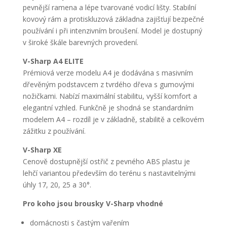
pevnější ramena a lépe tvarované vodicí lišty. Stabilní
kovový rám a protiskluzová základna zajišťují bezpečné
používání i při intenzivním broušení. Model je dostupný
v široké škále barevných provedení.
V-Sharp A4 ELITE
Prémiová verze modelu A4 je dodávána s masivním
dřevěným podstavcem z tvrdého dřeva s gumovými
nožičkami. Nabízí maximální stabilitu, vyšší komfort a
elegantní vzhled. Funkčně je shodná se standardním
modelem A4 – rozdíl je v základně, stabilitě a celkovém
zážitku z používání.
V-Sharp XE
Cenově dostupnější ostřič z pevného ABS plastu je
lehčí variantou především do terénu s nastavitelnými
úhly 17, 20, 25 a 30°.
Pro koho jsou brousky V-Sharp vhodné
domácnosti s častým vařením