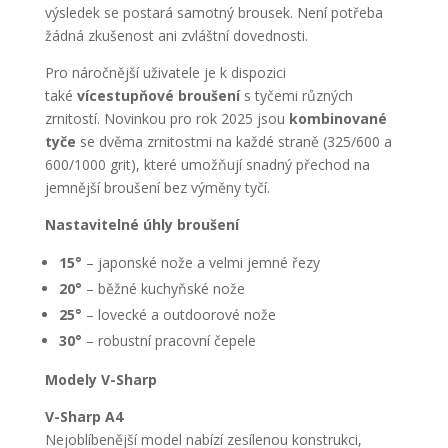
výsledek se postará samotný brousek. Není potřeba
žádná zkušenost ani zvláštní dovednosti.
Pro náročnější uživatele je k dispozici
také
vícestupňové broušení
s tyčemi různých
zrnitostí. Novinkou pro rok 2025 jsou
kombinované
tyče
se dvěma zrnitostmi na každé straně (325/600 a
600/1000 grit), které umožňují snadný přechod na
jemnější broušení bez výměny tyčí.
Nastavitelné úhly broušení
15°
– japonské nože a velmi jemné řezy
20°
– běžné kuchyňské nože
25°
– lovecké a outdoorové nože
30°
– robustní pracovní čepele
Modely V-Sharp
V-Sharp A4
Nejoblíbenější model nabízí zesílenou konstrukci,