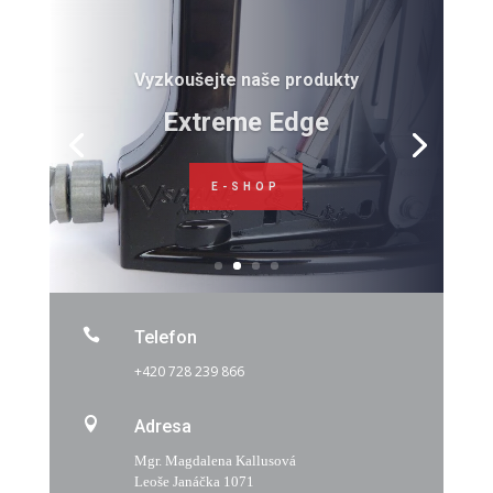
Vyzkoušejte naše produkty
Extreme Edge
E-SHOP

Telefon
+420 728 239 866

Adresa
Mgr. Magdalena Kallusová
Leoše Janáčka 1071