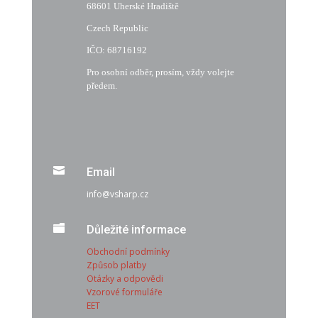
68601 Uherské Hradiště
Czech Republic
IČO: 68716192
Pro osobní odběr, prosím, vždy volejte
předem.

Email
info@vsharp.cz

Důležité informace
Obchodní podmínky
Způsob platby
Otázky a odpovědi
Vzorové formuláře
EET