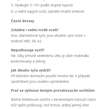
Opakujte 5–15× podle stupně tuposti
U velmi tupých nožů začněte hrubší zrnitostí
Časté dotazy
Zvládne i velmi tvrdé oceli?
Ano, diamantové tyče jsou vhodné i pro nože s
tvrdostí HRC 58–62.
Nepoškozuje ostří?
Ne. Díky přesně vedenému úhlu je úběr materiálu
kontrolovaný a šetrný.
Jak dlouho tyče vydrží?
Při běžném domácím použití mnoho let. V případě
opotřebení jsou snadno vyměnitelné.
Proč se vyhnout levným protahovacím ostřičům
Běžné štěrbinové ostřiče s keramickými kotouči často
nůž spíše poškozují, než brousí. Jediný pevný úhel