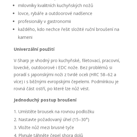
milovníky kvalitních kuchyňských nožů
lovce, rybáře a outdoorové nadšence
profesionály v gastronomii
každého, kdo nechce řešit složité ruční broušení na
kameni
Univerzální použití
V-Sharp je vhodný pro kuchyňské, filetovací, pracovní,
lovecké, outdoorové i EDC nože. Bez problémů si
poradí s japonskými noži z tvrdé oceli (HRC 58–62 a
více) i s běžnými evropskými čepelemi. Podmínkou je
rovná část ostří, po které lze nůž vést.
Jednoduchý postup broušení
Umístěte brousek na rovnou podložku
Nastavte požadovaný úhel (15–30°)
Vložte nůž mezi brusné tyče
Plynule táhněte čepel shora dolů