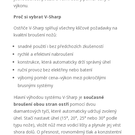
výkonu.
Proč si vybrat V-Sharp
Ostřiče V-Sharp splňují všechny klíčové požadavky na
kvalitní broušení nožů:
snadné použití i bez předchozích zkušeností
rychlé a efektivní nabroušení
konstrukce, která automaticky drží správný úhel
ruční provoz bez elektřiny nebo baterií
výborný poměr cena–výkon mezi pokročilými
brusnými systémy
Hlavní výhodou systému V-Sharp je
současné
broušení obou stran ostří
pomocí dvou
diamantových tyčí, které automaticky udržují zvolený
úhel. Stačí nastavit úhel (15°, 20°, 25° nebo 30° podle
typu nože), vložit nůž mezi vodicí lišty a plynule jej vést
shora dolů. O přesnost, rovnoměrný tlak a konzistentní