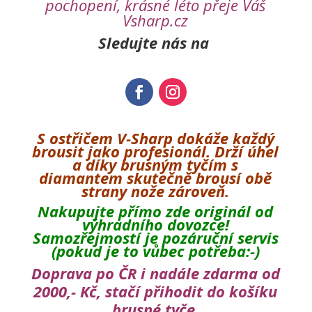
pochopení, krásné léto přeje Váš
Vsharp.cz
Sledujte nás na
S ostřičem V-Sharp dokáže každý
brousit jako profesionál. Drží úhel
a díky brusným tyčím s
diamantem skutečně brousí obě
strany nože zároveň.
Nakupujte přímo
zde
originál od
výhradního dovozce!
Samozřejmostí je pozáruční servis
(pokud je to vůbec potřeba:-)
Doprava po ČR i nadále zdarma od
2000,- Kč, stačí přihodit do košíku
brusné tyče.