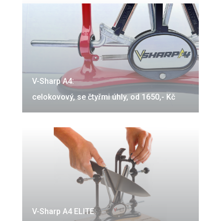
V-Sharp A4:
celokovový, se čtyřmi úhly, od 1650,- Kč
V-Sharp A4 ELITE: