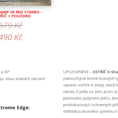
HARP XE RED COMBO –
ŘIČ + POUZDRO
Původní
 679
Kč
cena
Aktuální
 490
Kč
byla:
cena
1
je:
679 Kč.
1
 a 30°
UPOZORNĚNÍ! –
OSTŘIČ V-Sh
490 Kč.
(samozřejmě kromě brusných ty
e po obou stranách zároveň
variantu ostřiče V-Sharp, která
nárazu či pádu na zem, proto je
plastového polymeru (ABS), kter
protinárazových ochranných přil
Extreme Edge:
efektivitou brusného systému V-