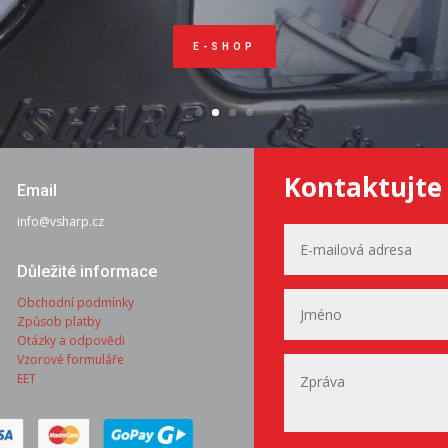
E-SHOP
Kontaktujte
Email
info@vsharp.cz
Důležité informace
Obchodní podmínky
Způsob platby
Otázky a odpovědi
Vzorové formuláře
EET