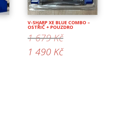
V-SHARP XE BLUE COMBO –
OSTŘIČ + POUZDRO
Původní
1 679
Kč
cena
Aktuální
1 490
Kč
byla:
cena
1
je:
679 Kč.
1
490 Kč.