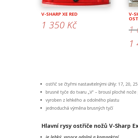
V-SHARP XE RED
V-S
OST
1 350
Kč
1
1
ostřič se čtyřmi nastavitelnými úhly: 17, 20, 25
brusné tyče do tvaru „V“ – brousí ploché nož
vyroben z lehkého a odolného plastu
jednoduchá výměna brusných tyčí
Hlavní rysy ostřiče nožů V-Sharp 
je lehký, vysoce odolný a kompaktní