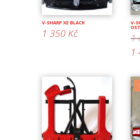
V-SHARP XE BLACK
V-S
OST
1 350
Kč
1
1