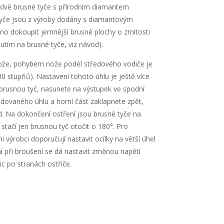
 dvě brusné tyče s přírodním diamantem
tyče jsou z výroby dodány s diamantovým
o dokoupit jemnější brusné plochy o zrnitosti
tím na brusné tyče, viz návod).
ože, pohybem nože podél středového vodiče je
 30 stupňů). Nastavení tohoto úhlu je ještě více
rusnou tyč, nasunete na výstupek ve spodní
dovaného úhlu a horní část zaklapnete zpět,
nd. Na dokončení ostření jsou brusné tyče na
stačí jen brusnou tyč otočit o 180°. Pro
výrobci doporučují nastavit ocílky na větší úhel
ení při broušení se dá nastavit změnou napětí
c po stranách ostřiče.