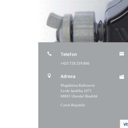


Telefon
+420 728 239 866

Adresa

Magdalena Kallusová
Leoše Janáčka 1071
68601 Uherské Hradiště
Czech Republic