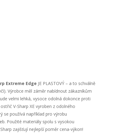
arp Extreme Edge
JE PLASTOVÝ – a to schválně
čí). Výrobce měl záměr nabídnout zákazníkům
 bude velmi lehká, vysoce odolná dokonce proti
 ostřič V-Sharp XE vyroben z odolného
ý se používá například pro výrobu
eb. Použité materiály spolu s vysokou
Sharp zajišťují nejlepší poměr cena-výkon!