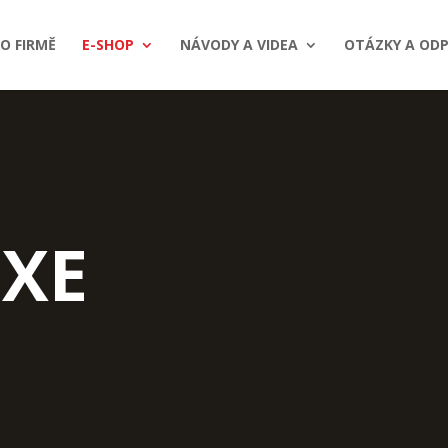
O FIRMĚ
E-SHOP
NÁVODY A VIDEA
OTÁZKY A ODP
 XE