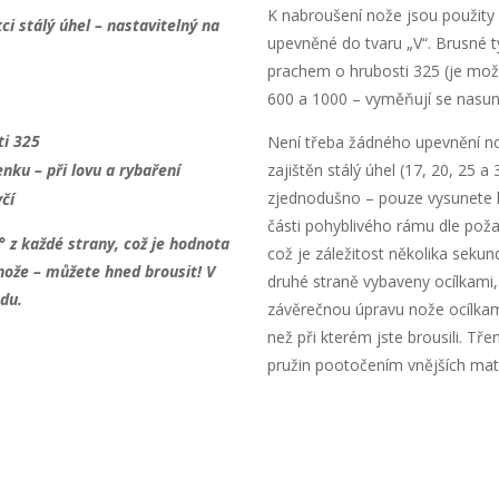
K nabroušení nože jsou použity
ci stálý úhel – nastavitelný na
upevněné do tvaru „V“. Brusné 
prachem o hrubosti 325 (je možn
600 a 1000 – vyměňují se nasunu
ti 325
Není třeba žádného upevnění n
zajištěn stálý úhel (17, 20, 25 a
enku – při lovu a rybaření
zjednodušno – pouze vysunete b
yčí
části pohyblivého rámu dle poža
° z každé strany, což je hodnota
což je záležitost několika seku
nože – můžete hned brousit! V
druhé straně vybaveny ocílkami, 
odu.
závěrečnou úpravu nože ocílkami 
než při kterém jste brousili. Tř
pružin pootočením vnějších mati